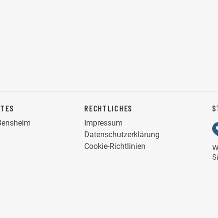
NTES
RECHTLICHES
S
 Bensheim
Impressum
Datenschutzerklärung
Cookie-Richtlinien
W
S