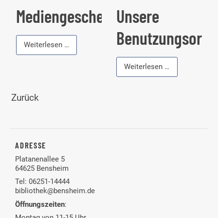
Mediengeschenk
Unsere
Benutzungsord
Mediengeschenk
Weiterlesen …
Unsere
Weiterlesen …
Benutzungsord
Zurück
ADRESSE
Platanenallee 5
64625 Bensheim
Tel: 06251-14444
bibliothek@bensheim.de
Öffnungszeiten
:
Montag von 11-15 Uhr